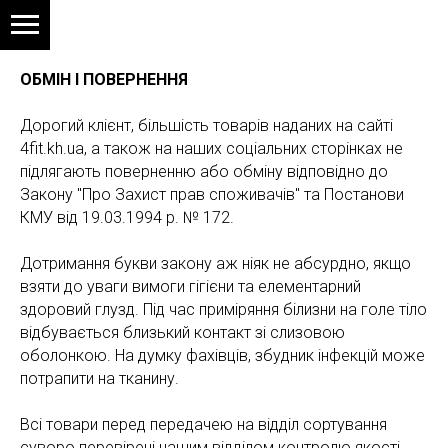
ОБМІН І ПОВЕРНЕННЯ
Дорогий клієнт, більшість товарів наданих на сайті
4fit.kh.ua, а також на наших соціальних сторінках не
підлягають поверненню або обміну відповідно до
Закону "Про Захист прав споживачів" та Постанови
КМУ від 19.03.1994 р. № 172.
Дотримання букви закону аж ніяк не абсурдно, якщо
взяти до уваги вимоги гігієни та елементарний
здоровий глузд. Під час приміряння білизни на голе тіло
відбувається близький контакт зі слизовою
оболонкою. На думку фахівців, збудник інфекцій може
потрапити на тканину.
Всі товари перед передачею на відділ сортування
суворо перевірені нашим відділом контролю якості.